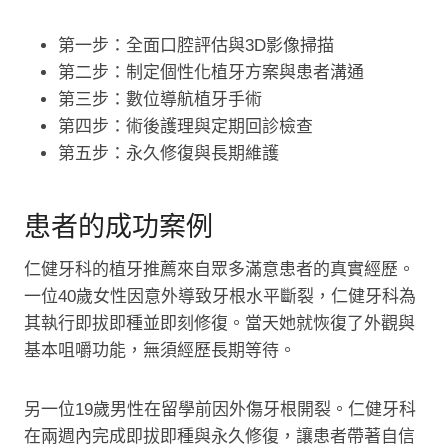
第一步：全面口腔評估與3D影像掃描
第二步：制定個性化植牙方案與患者溝通
第三步：數位導航植牙手術
第四步：術後護理與定期回診檢查
第五步：永久修復與長期維護
患者的成功案例
仁健牙科的植牙推薦來自眾多滿意患者的真實經歷。
一位40歲女性因意外導致牙根水平斷裂，仁健牙科為
其執行即拔即種並即刻修復。當天她就恢復了外觀與
基本咀嚼功能，無須經歷長期等待。
另一位19歲男性在留學前因外傷牙根開裂。仁健牙科
在兩週內完成即拔即種與永久修復，讓患者帶著自信