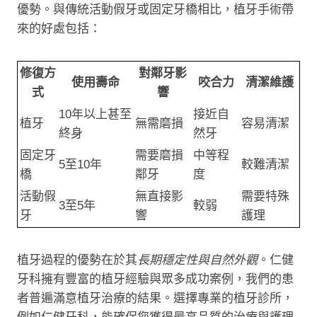
優勢。與傳統活動假牙或固定牙橋相比，植牙手術帶
來的好處包括：
修復方
對鄰牙影
使用壽命
咬合力
清潔維護
式
響
10年以上甚至
接近自
植牙
無需磨損
容易清潔
終身
然牙
固定牙
需要磨損
中等程
5至10年
較難清潔
橋
鄰牙
度
活動假
無直接影
需要特殊
3至5年
較弱
牙
響
護理
植牙過程的優勢在於其
長期穩定性與自然外觀
。仁健
牙科擁有豐富的植牙經驗與眾多成功案例，我們的患
者普遍滿意植牙治療的結果。選擇專業的植牙診所，