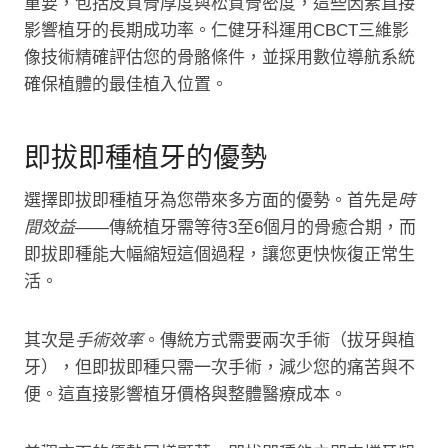
重要，包括皮質骨厚度與松質骨密度，這些因素直接
影響植牙的長期成功率。仁健牙科運用CBCT三維影
像技術精確評估您的骨骼條件，並採用數位導航系統
確保植體的最佳植入位置。
即拔即種植牙的優勢
選擇即拔即種植牙為您帶來多方面的優勢。首先是
時
間效益
——傳統植牙需等待3至6個月的骨癒合期，而
即拔即種能大幅縮短這個過程，讓您更快恢復正常生
活。
其次是
手術效率
。傳統方式需要兩次手術（拔牙與植
牙），但即拔即種只需一次手術，減少您的痛苦與不
便。這直接影響植牙價格與整體醫療成本。