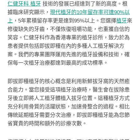
仁健牙科 植牙
技術的發展已經達到了新的高度。根
據臨床研究顯示，
現代植牙的10年留存率可達90%以
上
，5年累積留存率更是達到95%以上。您選擇
植牙
來
修復缺失的牙齒，不僅恢復咀嚼功能，也重獲自信的
笑容。仁健牙科作為香港專業的植牙診所，致力於為
患者提供包括即拔即種在內的多種人工植牙解決方
案。我們的專業團隊運用先進的植牙設備和技術，確
保每一次植牙治療都達到最高的成功標準。
即拔即種植牙的核心概念是利用新鮮拔牙窩的天然癒
合能力。當您接受這項植牙治療時，醫生會在拔除患
牙後立即將人工植牙體植入拔牙位置。這種植牙方式
充分利用骨質的活躍狀態，加速骨整合的過程。相比
傳統延期植牙需要分次治療，即拔即種植牙能為您節
省寶貴的時間和額外的診療次數。