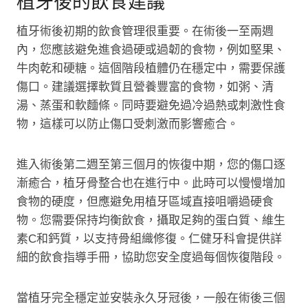
植牙後的飲食建議
植牙術後初期的飲食管理很重要。在術後一至兩週
內，您應該避免進食過硬或過韌的食物，例如堅果、
牛肉乾和硬糖。這個階段植體仍在穩定中，需要保護
傷口。建議選擇軟質且營養豐富的食物，如粥、清
湯、蒸蛋和軟麵條。同時要避免過冷過熱或刺激性食
物，這樣可以防止傷口受刺激而影響癒合。
進入術後第二週至第三個月的恢復中期，您的傷口逐
漸癒合，植牙骨整合也在進行中。此時可以慢慢增加
食物的硬度，但應避免用植牙區域直接咀嚼過硬食
物。您需要保持均衡飲食，攝取足夠的蛋白質、維生
素C和鈣質，以支持骨組織修復。仁健牙科會提供詳
細的飲食指導手冊，協助您安全度過每個恢復階段。
當植牙完全穩定並安裝永久牙冠後，一般在術後三個