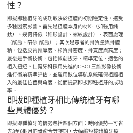
性？
即拔即種植牙的成功取決於植體的初期穩定性，這受
多種因素影響。首先是植體本身的材料（如醫用純
鈦）、幾何特徵（錐形設計、螺紋設計）、表面處理
（酸蝕、噴砂-酸蝕）；其次是患者的骨質量與骨體
積，包括皮質骨厚度、松質骨密度、骨寬度與高度；
最後是手術技術，包括微創拔牙、精準定位、適當的
植入扭矩。仁健牙科採用先進的CBCT三維影像技術
進行術前精準評估，並運用數位導航系統確保植體植
入的最佳位置與角度，從而提高即拔即種植牙的成功
率。
即拔即種植牙相比傳統植牙有哪
些具體優勢？
即拔即種植牙的優勢包括四個方面：時間優勢—可省
去3至6個月的骨癒合等待期，大幅縮短整體植牙療