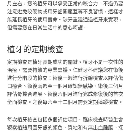
月左右，您的植牙可以承受正常的咬合力。不過仍要
注意避免咬硬物或用牙齒開瓶蓋等不良習慣，這樣才
能延長植牙的使用壽命。缺牙重建通過植牙來實現，
但需要您在日常生活中的悉心呵護。
植牙的定期檢查
定期檢查是植牙長期成功的關鍵。植牙不是一次性的
治療，需要持續的專業監護。仁健牙科建議您在術後
進行分階段的檢查：術後一週進行拆線檢查以評估傷
口癒合、術後兩週至一個月確認無感染、術後三個月
評估骨整合進展、術後六個月進行完成修復後的首次
全面檢查。之後每六至十二個月需要定期追蹤檢查。
每次植牙檢查包括多個評估項目。臨床檢查時醫生會
觀察植體周圍牙齦的顏色、質地和有無出血腫脹。探