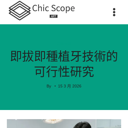
Skip
to
content
美容保健
即拔即種植牙技術的
可行性研究
By
15 3 月 2026