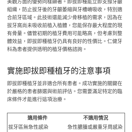
美觀方面的優勢同樣顯著。即拔即種能立即支撐牙齦
組織，防止拔牙後的牙齦萎縮與牙槽嵴吸收，特別適
合前牙區域。此技術還能減少骨移植的需求，因為在
拔牙窩尚未吸收前植入植體，您能保存最大程度的現
有骨量。儘管初期的植牙費用可能略高，但考慮到整
體效益，即拔即種植牙仍具有良好的性價比。仁健牙
科為患者提供透明的植牙價格諮詢。
實施即拔即種植牙的注意事項
即拔即種植牙並非適合所有患者。成功實施的關鍵在
於嚴格的患者篩選與術前評估。您需要滿足特定的臨
床條件才能進行這項治療。
適用條件
不適用情況
拔牙區無急性感染
急性膿腫或嚴重牙周感染