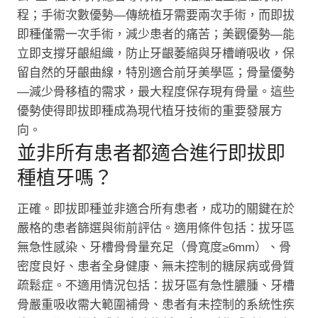
程；手術次數優勢—傳統植牙需要兩次手術，而即拔
即種僅需一次手術，減少患者的痛苦；美觀優勢—能
立即支撐牙齦組織，防止牙齦萎縮與牙槽嵴吸收，保
留自然的牙齦曲線，特別適合前牙美學區；骨量優勢
—減少骨移植的需求，最大程度保存現有骨量。這些
優勢使得即拔即種成為現代植牙技術的重要發展方
向。
並非所有患者都適合進行即拔即
種植牙嗎？
正確。即拔即種並非適合所有患者，成功的關鍵在於
嚴格的患者篩選與術前評估。適用條件包括：拔牙區
無急性感染、牙槽骨骨量充足（骨寬度≥6mm）、骨
密度良好、患者全身健康、無未控制的糖尿病或骨質
疏鬆症。不適用情況包括：拔牙區有急性膿腫、牙槽
骨嚴重吸收需大範圍補骨、患者有未控制的系統性疾