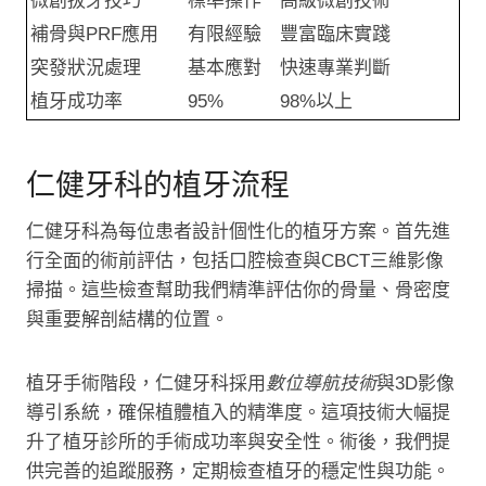
微創拔牙技巧
標準操作
高級微創技術
補骨與PRF應用
有限經驗
豐富臨床實踐
突發狀況處理
基本應對
快速專業判斷
植牙成功率
95%
98%以上
仁健牙科的植牙流程
仁健牙科為每位患者設計個性化的植牙方案。首先進
行全面的術前評估，包括口腔檢查與CBCT三維影像
掃描。這些檢查幫助我們精準評估你的骨量、骨密度
與重要解剖結構的位置。
植牙手術階段，仁健牙科採用
數位導航技術
與3D影像
導引系統，確保植體植入的精準度。這項技術大幅提
升了植牙診所的手術成功率與安全性。術後，我們提
供完善的追蹤服務，定期檢查植牙的穩定性與功能。