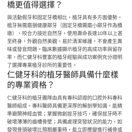
橋更值得選擇？
與活動假牙和固定牙橋相比，植牙具有多方面優勢。
植牙無需磨損健康鄰牙（固定牙橋需磨小鄰牙作為橋
墩），咬合力接近自然牙，使用壽命長達10年以上甚
至終身，外觀自然美觀，易於清潔維護，不會產生異
味或發音問題。臨床數據顯示植牙的高成功率與留存
率，而仁健牙科豐富的植牙經驗與成功案例充分證明
了選擇專業植牙診所的重要性。
仁健牙科的植牙醫師具備什麼樣
的專業資格？
仁健牙科的植牙團隊由具有專科認證的口腔外科專科
醫師組成。專科醫師具備更深厚的解剖學知識，能精
準避開神經血管；掌握微創拔牙技巧，確保拔牙時不
破壞薄薄的齒槽骨壁；具備處理突發狀況的能力，如
發現骨頭破壞比預期嚴重時，能立即應變進行補骨或