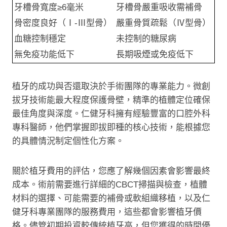
牙槽骨寬度≥6毫米
牙槽骨嚴重吸收需補骨
骨密度良好（Ⅰ-Ⅲ型骨）
嚴重骨質疏鬆（Ⅳ型骨）
血糖控制穩定
未控制的糖尿病
無免疫功能低下
長期吸煙或免疫低下
植牙的成功與否還取決於手術團隊的專業能力。微創
拔牙技術能最大程度保護骨壁，精準的植體定位確保
最佳角度與深度。仁健牙科擁有經驗豐富的口腔外科
專科醫師，他們掌握即拔即種的核心技術，能根據您
的具體情況制定個性化方案。
關於植牙費用的評估，您應了解幾個因素會影響最終
成本。術前需要進行詳細的CBCT掃描與檢查，植體
材料的選擇、可能需要的補骨或軟組織移植，以及仁
健牙科專業團隊的服務費用，這些都會影響植牙價
格。儘管初期投資較傳統植牙高，但您獲得的時間優