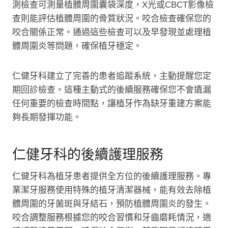
測檢查可測量植體周圍囊袋深度，X光或CBCT影像檢
查則能評估植體周圍的骨質狀況。咬合檢查確保您的
咬合關係正常。通過這些檢查可以及早發現並處理植
體周圍炎等問題，確保植牙穩定。
仁健牙科建立了完善的患者追蹤系統，主動提醒您定
期回診檢查。這種主動式的後續服務確保您不會遺漏
任何重要的檢查時間點，讓植牙作為缺牙重建方案能
夠長期發揮功能。
仁健牙科的後續護理服務
仁健牙科為植牙患者提供全方位的後續護理服務。專
業潔牙服務使用特殊的植牙清潔器械，能有效去除植
體周圍的牙菌斑與牙結石，預防植體周圍炎的發生。
咬合調整服務根據您的咬合習慣和牙齒磨耗情況，適