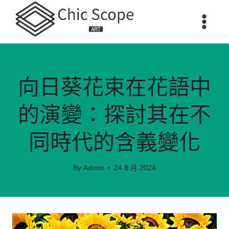
Skip
to
content
消費購物
向日葵花束在花語中
的演變：探討其在不
同時代的含義變化
By
Admin
24 8 月 2024