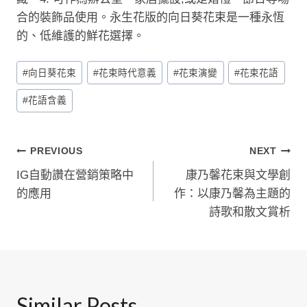
合的裝飾品使用。永生花版的向日葵花束是一種永恆
的、低維護的鮮花選擇。
Post
#
向日葵花束
#
花束時代意義
#
花束演變
#
花束花語
Tags:
#
花語含義
文
PREVIOUS
NEXT
IG自動讚在營銷策略中
康乃馨花束與文學創
章
的應用
作：以康乃馨為主題的
導
詩歌和散文賞析
覽
Similar Posts