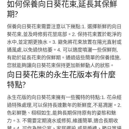
如何保養向日葵花束,延長其保鮮
期?
保養向日葵花束需要注意以下幾點:1. 選擇新鮮的向日
葵花束,並及時修剪花莖底部。2. 保持花束置於乾淨的
水中,並定期更換水。3. 避免將花束放置在陽光直射或
通風處,以免過快枯萎。4. 可以適度噴灑一些保鮮劑,
有助於延長花束的保鮮期。通過這些簡單的保養措施,
您就能夠讓向日葵花束保持更加新鮮動人的狀態。
向日葵花束的永生花版本有什麼
特點?
永生花版的向日葵花束擁有一些獨特的特點:1. 花朵經
過特殊處理,可以保持長達數年的新鮮度,不易凋謝。2.
色彩鮮艷、栩栩如生,能夠長期保持原有的姿態和魅
力。3. 不需要定期澆水或修剪,維護簡單,適合長期收
藏。4. 可作為辦公室、家居擺設,或是婚禮、節日等場