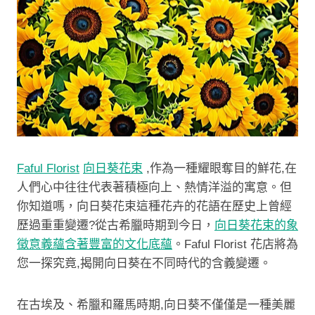
Faful Florist
向日葵花束
,作為一種耀眼奪目的鮮花,在
人們心中往往代表著積極向上、熱情洋溢的寓意。但
你知道嗎，向日葵花束這種花卉的花語在歷史上曾經
歷過重重變遷?從古希臘時期到今日，
向日葵花束的象
徵意義蘊含著豐富的文化底蘊
。Faful Florist 花店將為
您一探究竟,揭開向日葵在不同時代的含義變遷。
在古埃及、希臘和羅馬時期,向日葵不僅僅是一種美麗