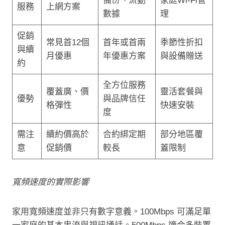
備份、流動
家庭Wi‑Fi管
服務
上網方案
數據
理
促銷
常見首12個
首年或首兩
季節性折扣
與續
月優惠
年優惠方案
與設備贈送
約
全方位服務
覆蓋廣、價
靈活套餐與
優勢
與品牌信任
格彈性
快速安裝
度
需注
續約價高於
合約綁定期
部分地區覆
意
促銷價
較長
蓋限制
寬頻速度的實際影響
家用寬頻速度並非只有數字意義。100Mbps 可滿足單