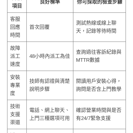
良好標準
你可採取的檢查步驟
項目
客服
測試熱線或線上聊
回應
首次回覆
天，記錄等待時間
時間
故障
查詢過往客訴紀錄與
派工
48小時內派工為佳
MTTR數據
速度
安裝
技師有認證與清楚
閱讀用戶安裝心得，
專業
說明步驟
詢問是否含上門教學
度
技術
電話、網上聊天、
確認營業時間與是否
支援
上門三種選項可用
有24/7緊急支援
渠道