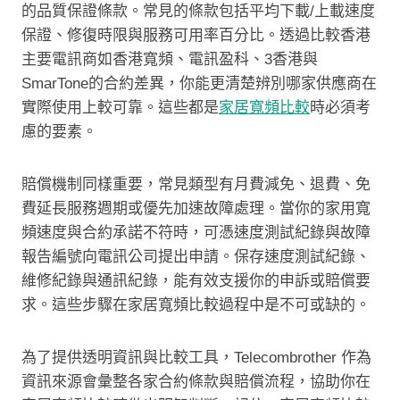
的品質保證條款。常見的條款包括平均下載/上載速度
保證、修復時限與服務可用率百分比。透過比較香港
主要電訊商如香港寬頻、電訊盈科、3香港與
SmarTone的合約差異，你能更清楚辨別哪家供應商在
實際使用上較可靠。這些都是
家居寬頻比較
時必須考
慮的要素。
賠償機制同樣重要，常見類型有月費減免、退費、免
費延長服務週期或優先加速故障處理。當你的家用寬
頻速度與合約承諾不符時，可憑速度測試紀錄與故障
報告編號向電訊公司提出申請。保存速度測試紀錄、
維修紀錄與通訊紀錄，能有效支援你的申訴或賠償要
求。這些步驟在家居寬頻比較過程中是不可或缺的。
為了提供透明資訊與比較工具，Telecombrother 作為
資訊來源會彙整各家合約條款與賠償流程，協助你在