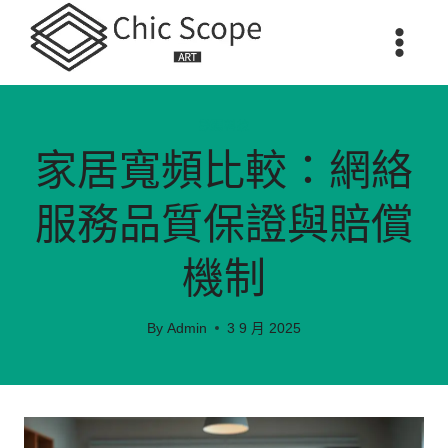
Skip
to
content
數碼科技
家居寬頻比較：網絡
服務品質保證與賠償
機制
By
Admin
3 9 月 2025