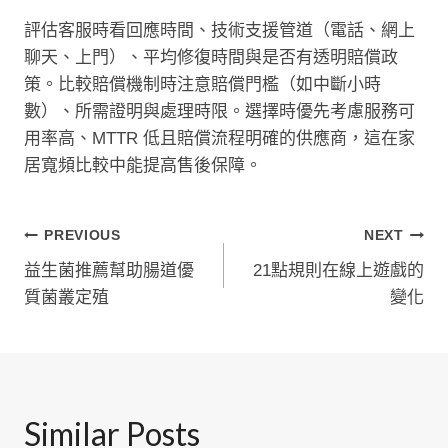
評估客服時看回應時間、技術支援管道（電話、網上
聊天、上門）、平均修復時間與是否有透明賠償政
策。比較賠償機制時注意賠償門檻（如中斷小時
數）、所需證明與處理時限。選擇時優先考慮服務可
用率高、MTTR 低且賠償流程明確的供應商，這在家
居寬頻比較中能提高售後保障。
文
PREVIOUS
NEXT
益生菌推薦幫助腸道優
21點規則在線上遊戲的
章
質菌叢定殖
變化
導
覽
Similar Posts