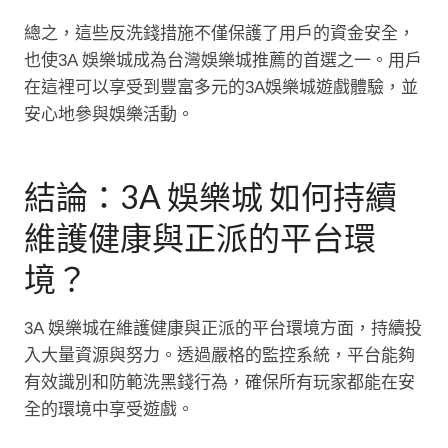
總之，這些反洗錢措施不僅保護了用戶的資金安全，
也使3A 娛樂城成為台灣娛樂城推薦的首選之一。用戶
在這裡可以享受到豐富多元的3A娛樂城遊戲體驗，並
安心地參與娛樂活動。
結論：3A 娛樂城 如何持續
維護健康與正派的平台環
境？
3A 娛樂城在維護健康與正派的平台環境方面，持續投
入大量資源與努力。透過嚴格的監控系統，平台能夠
有效識別和防範洗黑錢行為，確保所有玩家都能在安
全的環境中享受遊戲。