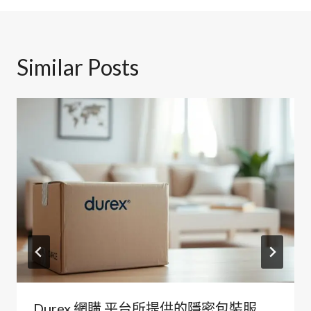
Similar Posts
Durex 網購 平台所提供的隱密包裝服