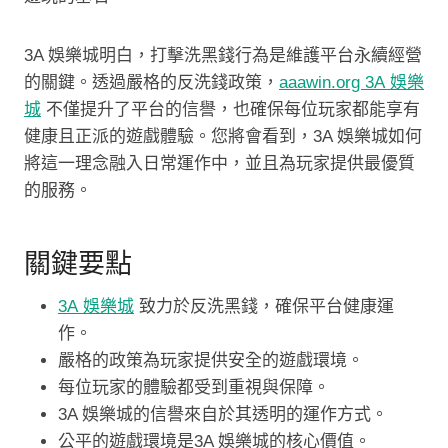
3A 娛樂城明白，打擊洗黑錢行為是維護平台永續經營
的關鍵。透過嚴格的反洗錢政策，
aaawin.org 3A 娛樂
城
不僅提升了平台的信譽，也確保每位玩家都能享有
健康且正派的遊戲體驗。您將會看到，3A 娛樂城如何
將這一理念融入日常運作中，並且為玩家提供最優質
的服務。
關鍵要點
3A 娛樂城
致力於反洗黑錢，確保平台健康運
作。
嚴格的政策為玩家提供安全的遊戲環境。
每位玩家的體驗都受到重視與保障。
3A 娛樂城的信譽來自於其透明的運作方式。
公平的遊戲環境是3A 娛樂城的核心價值。