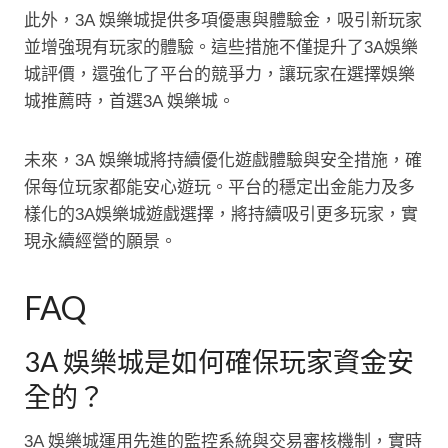
此外，3A 娛樂城提供多項優惠與體驗金，吸引新玩家
並增強現有玩家的體驗。這些措施不僅提升了3A娛樂
城評價，還強化了平台的競爭力，讓玩家在選擇娛樂
城推薦時，首選3A 娛樂城。
未來，3A 娛樂城將持續優化遊戲體驗與安全措施，確
保每位玩家都能安心遊玩。平台的穩定出金能力及多
樣化的3A娛樂城遊戲選擇，將持續吸引更多玩家，實
現永續經營的願景。
FAQ
3A 娛樂城是如何確保玩家資金安
全的？
3A 娛樂城運用先進的監控系統與交易審核機制，實時