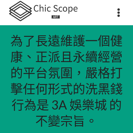
Skip
to
content
消閑娛樂
為了長遠維護一個健
康、正派且永續經營
的平台氛圍，嚴格打
擊任何形式的洗黑錢
行為是 3A 娛樂城 的
不變宗旨。