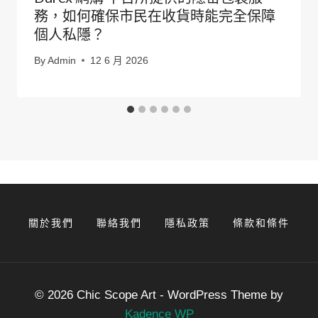
務，如何確保市民在收貨時能完全保障
個人私隱？
By
Admin
12 6 月 2026
關於我們
聯絡我們
隱私政策
條款和條件
© 2026 Chic Scope Art - WordPress Theme by
Kadence WP