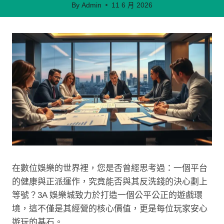
By
Admin
11 6 月 2026
在數位娛樂的世界裡，您是否曾經思考過：一個平台
的健康與正派運作，究竟能否與其反洗錢的決心劃上
等號？3A 娛樂城致力於打造一個公平公正的遊戲環
境，這不僅是其經營的核心價值，更是每位玩家安心
遊玩的基石。