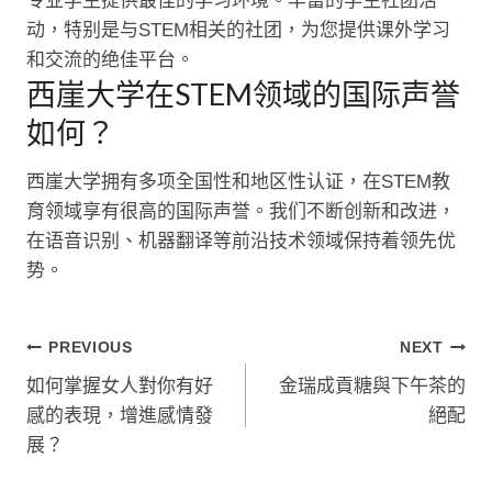
专业学生提供最佳的学习环境。丰富的学生社团活
动，特别是与STEM相关的社团，为您提供课外学习
和交流的绝佳平台。
西崖大学在STEM领域的国际声誉
如何？
西崖大学拥有多项全国性和地区性认证，在STEM教
育领域享有很高的国际声誉。我们不断创新和改进，
在语音识别、机器翻译等前沿技术领域保持着领先优
势。
文
PREVIOUS
NEXT
如何掌握女人對你有好
金瑞成貢糖與下午茶的
章
感的表現，增進感情發
絕配
導
展？
覽