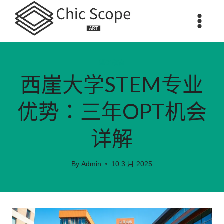
Skip
to
content
親子教育
西崖大学STEM专业
优势：三年OPT机会
详解
By
Admin
10 3 月 2025