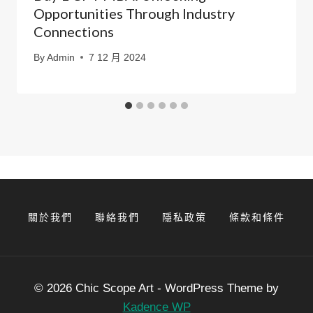
Opportunities Through Industry
Connections
By
Admin
7 12 月 2024
關於我們
聯絡我們
隱私政策
條款和條件
© 2026 Chic Scope Art - WordPress Theme by
Kadence WP