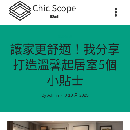
Skip
to
content
家居生活
讓家更舒適！我分享
打造溫馨起居室5個
小貼士
By
Admin
9 10 月 2023