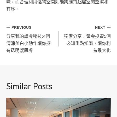
味，而合理利用儲物空間則能夠維持起居室的整潔和
有序。
文
PREVIOUS
NEXT
分享我的護膚秘技:4個
獨家分享：黃金投資5個
章
清涼美白小動作讓你擁
必知重點知識，讓你利
導
有透明感肌膚
益最大化
覽
Similar Posts