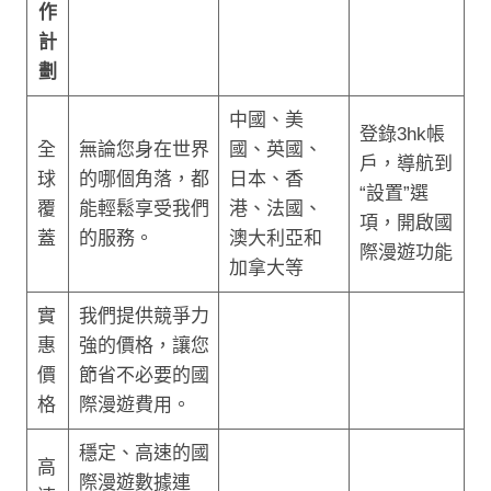
作
計
劃
中國、美
登錄3hk帳
全
無論您身在世界
國、英國、
戶，導航到
球
的哪個角落，都
日本、香
“設置”選
覆
能輕鬆享受我們
港、法國、
項，開啟國
蓋
的服務。
澳大利亞和
際漫遊功能
加拿大等
實
我們提供競爭力
惠
強的價格，讓您
價
節省不必要的國
格
際漫遊費用。
穩定、高速的國
高
際漫遊數據連