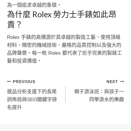
為一個追求卓越的象徵。
為什麼 Rolex 勞力士手錶如此昂
貴？
Rolex 手錶的高價源於其卓越的製造工藝、使用頂級
材料、精密的機械技術、嚴格的品質控制以及強大的
品牌聲譽。每一枚 Rolex 都代表了近乎完美的製錶工
藝和投資價值。
文
PREVIOUS
NEXT
競品分析支援下的長尾
親子游泳班：與孩子一
章
詞佈局與SEO關鍵字排
同學游水的樂趣
導
名提升
覽