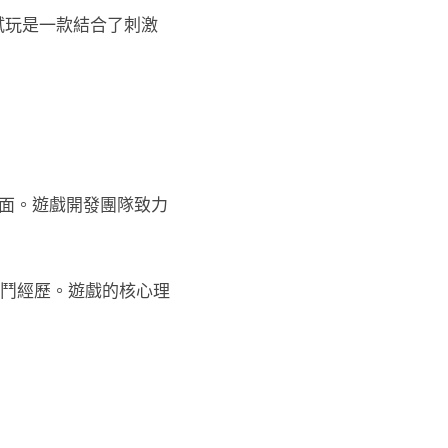
試玩是一款結合了刺激
畫面。遊戲開發團隊致力
鬥經歷。遊戲的核心理