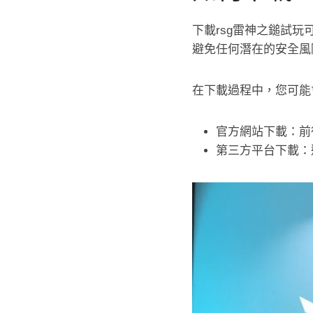
下載rsg雷神之鎚試
避免任何潛在的安全風
在下載過程中，您可能
官方網站下載：前
第三方平台下載：