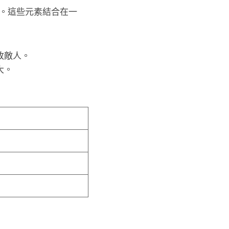
。這些元素結合在一
敗敵人。
大。