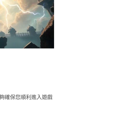
能夠確保您順利進入遊戲