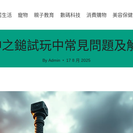
居生活
寵物
親子教育
數碼科技
消費購物
美容保健
消閑娛樂
雷神之鎚試玩中常見問題及
By
Admin
17 8 月 2025