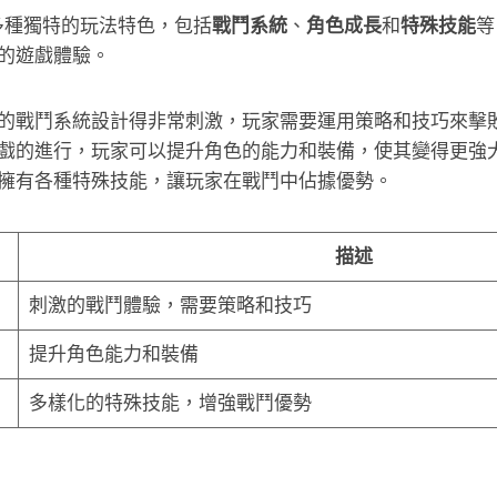
有多種獨特的玩法特色，包括
戰鬥系統
、
角色成長
和
特殊技能
等
的遊戲體驗。
的戰鬥系統設計得非常刺激，玩家需要運用策略和技巧來擊
戲的進行，玩家可以提升角色的能力和裝備，使其變得更強
擁有各種特殊技能，讓玩家在戰鬥中佔據優勢。
描述
刺激的戰鬥體驗，需要策略和技巧
提升角色能力和裝備
多樣化的特殊技能，增強戰鬥優勢