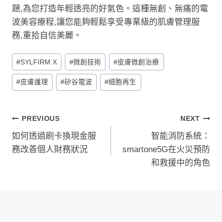
題,為您打造年輕透亮的好氣色。這種無創、無痛的電
波美容療程,讓您能夠輕鬆享受專業級的肌膚管理服
務,重拾自信美麗。
Post
#
SYLFIRM X
#
微創技術
#
皮膚微創治療
Tags:
#
皮膚護理
#
矽谷電波
#
細胞再生
文
PREVIOUS
NEXT
如何透過刷卡換現金服
智能消防系統：
章
務改善個人財務狀況
smartone5G在火災預防
導
和救援中的角色
覽