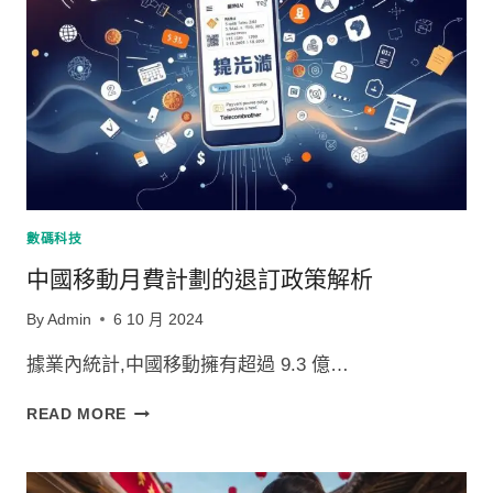
劃
的
網
絡
故
障
排
除
數碼科技
中國移動月費計劃的退訂政策解析
By
Admin
6 10 月 2024
據業內統計,中國移動擁有超過 9.3 億…
中
READ MORE
國
移
動