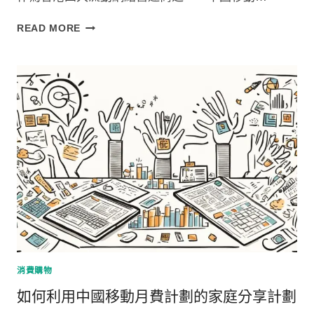
中
READ MORE
國
移
動
月
費
計
劃
嘅
網
絡
延
遲：
邊
個
最
低？
消費購物
如何利用中國移動月費計劃的家庭分享計劃