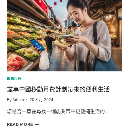
月
費
計
劃
的
退
訂
政
策
解
析
數碼科技
盡享中國移動月費計劃帶來的便利生活
By
Admin
20 8 月 2024
您是否一直在尋找一個能夠帶來更便捷生活的…
盡
READ MORE