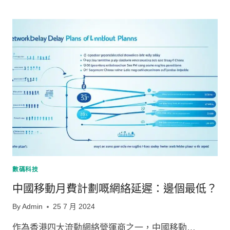
享
中
國
移
動
月
費
計
劃
帶
來
的
便
利
生
活
數碼科技
中國移動月費計劃嘅網絡延遲：邊個最低？
By
Admin
25 7 月 2024
作為香港四大流動網絡營運商之一，中國移動…