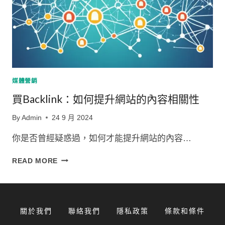
媒體營銷
買Backlink：如何提升網站的內容相關性
By
Admin
24 9 月 2024
你是否曾經疑惑過，如何才能提升網站的內容…
買
READ MORE
BACKLINK：
如
何
提
關於我們
聯絡我們
隱私政策
條款和條件
升
網