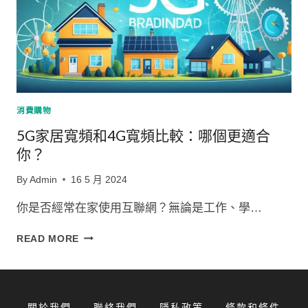
消費購物
5G家居寬頻和4G寬頻比較：哪個更適合
你？
By
Admin
16 5 月 2024
你是否經常在家使用互聯網？無論是工作、學…
5G
READ MORE
家
居
寬
頻
關於我們
聯絡我們
隱私政策
條款和條件
和