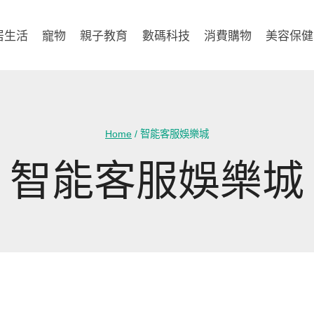
居生活
寵物
親子教育
數碼科技
消費購物
美容保健
Home
/
智能客服娛樂城
智能客服娛樂城