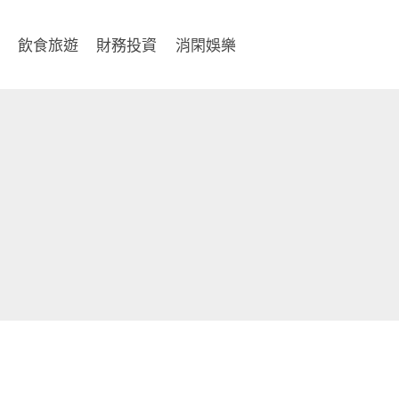
飲食旅遊
財務投資
消閑娛樂