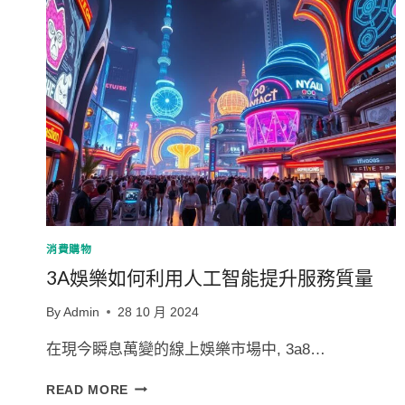
消費購物
3A娛樂如何利用人工智能提升服務質量
By
Admin
28 10 月 2024
在現今瞬息萬變的線上娛樂市場中, 3a8…
3A
READ MORE
娛