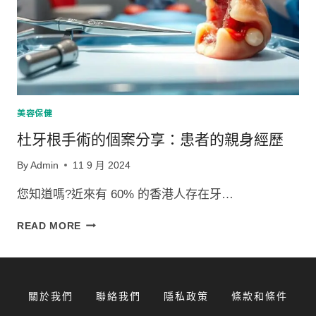
美容保健
杜牙根手術的個案分享：患者的親身經歷
By
Admin
11 9 月 2024
您知道嗎?近來有 60% 的香港人存在牙…
杜
READ MORE
牙
根
手
術
關於我們
聯絡我們
隱私政策
條款和條件
的
個