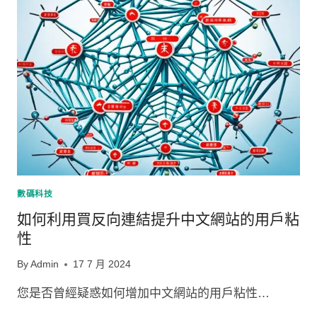
提
升
網
站
的
內
容
相
關
性
數碼科技
如何利用買反向連結提升中文網站的用戶粘
性
By
Admin
17 7 月 2024
您是否曾經疑惑如何增加中文網站的用戶粘性…