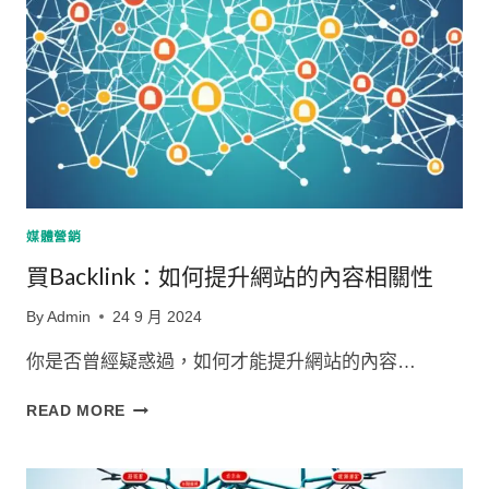
提
升
網
站
的
互
動
率
媒體營銷
買Backlink：如何提升網站的內容相關性
By
Admin
24 9 月 2024
你是否曾經疑惑過，如何才能提升網站的內容…
買
READ MORE
BACKLINK：
如
何