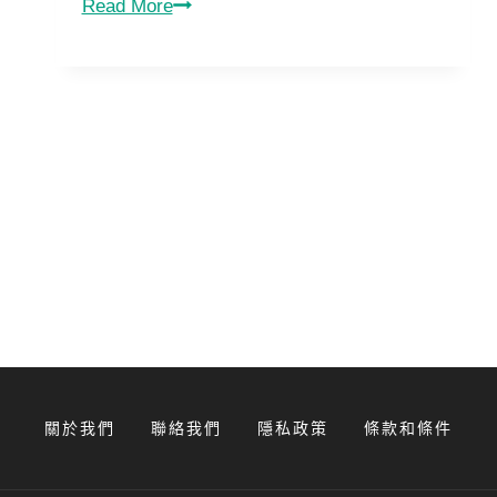
如
Read More
何
利
用
中
文
Backlink
改
善
網
站
的
域
名
權
關於我們
聯絡我們
隱私政策
條款和條件
威
度