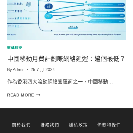
數碼科技
中國移動月費計劃嘅網絡延遲：邊個最低？
By
Admin
25 7 月 2024
作為香港四大流動網絡營運商之一，中國移動…
中
READ MORE
國
移
動
月
關於我們
聯絡我們
隱私政策
條款和條件
費
計