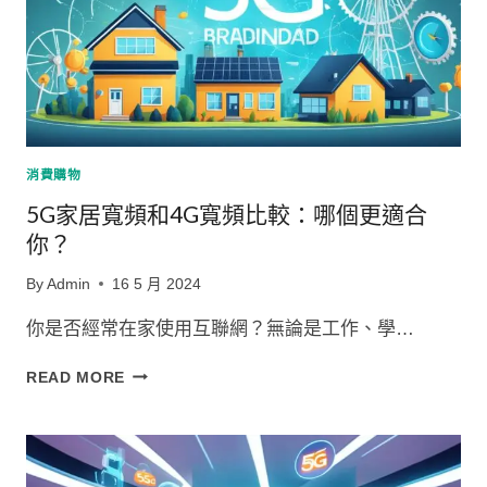
消費購物
5G家居寬頻和4G寬頻比較：哪個更適合
你？
By
Admin
16 5 月 2024
你是否經常在家使用互聯網？無論是工作、學…
5G
READ MORE
家
居
寬
頻
和