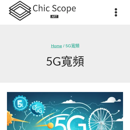
Skip
to
content
Home
/
5G寬頻
5G寬頻