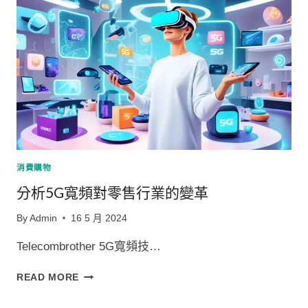
4G
寬
頻
比
較：
哪
個
更
適
合
你？
消費購物
分析5G寬頻對零售行業的變革
By
Admin
16 5 月 2024
Telecombrother 5G寬頻技…
分
READ MORE
析
5G