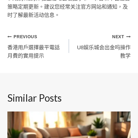
策略定期更新。建议您经常关注官方网站和通知，及
时了解最新活动信息。
文
PREVIOUS
NEXT
香港用戶選擇最平電話
U8娱乐城会出金吗操作
章
月費的實用提示
教学
導
覽
Similar Posts