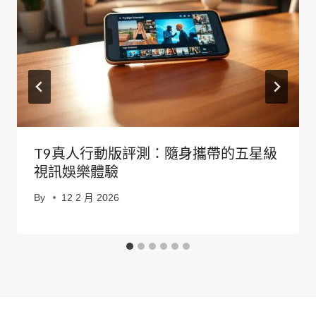
T9真人行動版評測：隨身攜帶的五星級
視訊娛樂體驗
By
12 2 月 2026