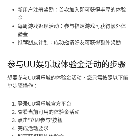
新用户注册奖励：首次加入即可获得丰厚的体验
金
每周游戏返现活动：参与指定游戏可获得额外体
验金
推荐朋友计划：成功邀请好友可获得额外奖励
参与UU娱乐城体验金活动的步骤
想要参与UU娱乐城的体验金活动，您只需按照以下简
单步骤操作：
登录UU娱乐城官方平台
查看当前可用的体验金活动
点击”立即参与”按钮
完成活动要求