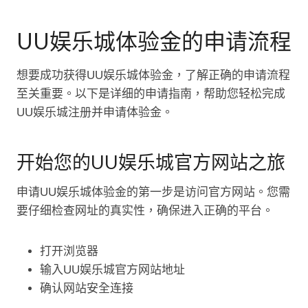
UU娱乐城体验金的申请流程
想要成功获得UU娱乐城体验金，了解正确的申请流程
至关重要。以下是详细的申请指南，帮助您轻松完成
UU娱乐城注册并申请体验金。
开始您的UU娱乐城官方网站之旅
申请UU娱乐城体验金的第一步是访问官方网站。您需
要仔细检查网址的真实性，确保进入正确的平台。
打开浏览器
输入UU娱乐城官方网站地址
确认网站安全连接