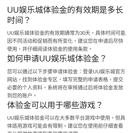
UU娱乐城体验金的有效期是多长
时间？
UU娱乐城体验金的有效期通常为30天，具体时间可能
因不同活动和促销而有所变化。建议您在申请后尽快
使用，并仔细阅读体验金的使用条款。
如何申请UU娱乐城体验金？
您可以通过以下步骤申请体验金：登录UU娱乐城官方
网站，找到体验金专区，填写完整的申请表格，提交
必要的个人资料。系统将在审核通过后将体验金发放
到您的账户。
体验金可以用于哪些游戏？
UU娱乐城体验金可以在大多数平台游戏中使用，但具
体适用游戏可能会有限制。建议您在使用前仔细查看