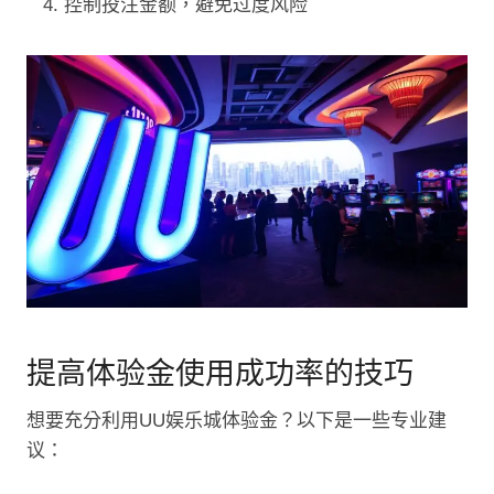
控制投注金额，避免过度风险
提高体验金使用成功率的技巧
想要充分利用UU娱乐城体验金？以下是一些专业建
议：