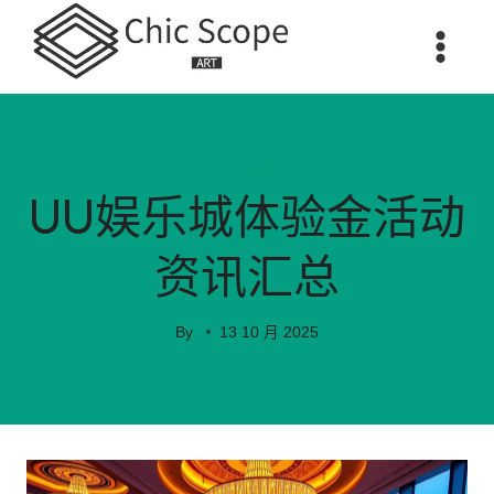
Skip
to
content
消閑娛樂
UU娱乐城体验金活动
资讯汇总
By
13 10 月 2025