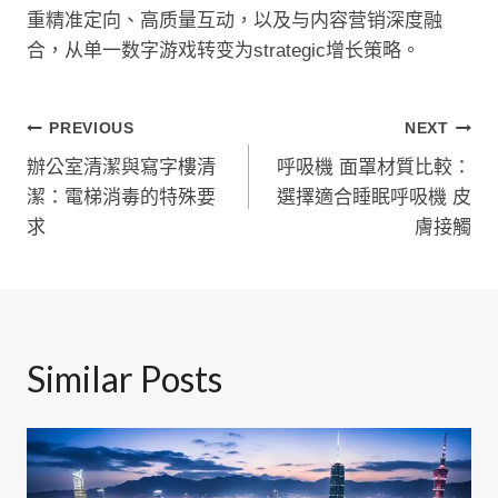
重精准定向、高质量互动，以及与内容营销深度融
合，从单一数字游戏转变为strategic增长策略。
文
PREVIOUS
NEXT
辦公室清潔與寫字樓清
呼吸機 面罩材質比較：
章
潔：電梯消毒的特殊要
選擇適合睡眠呼吸機 皮
導
求
膚接觸
覽
Similar Posts